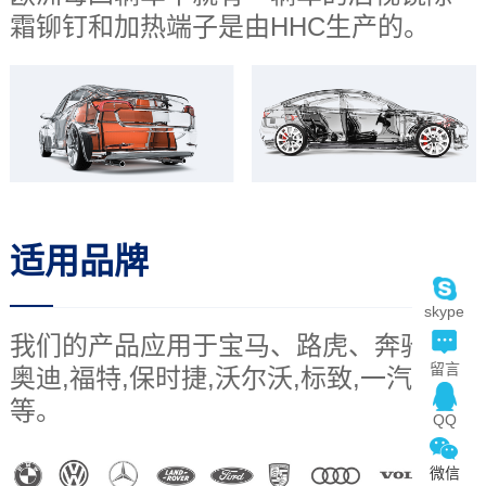
霜铆钉和加热端子是由HHC生产的。
适用品牌
skype
我们的产品应用于宝马、路虎、奔驰、
留言
奥迪,福特,保时捷,沃尔沃,标致,一汽大众
等。
QQ
微信