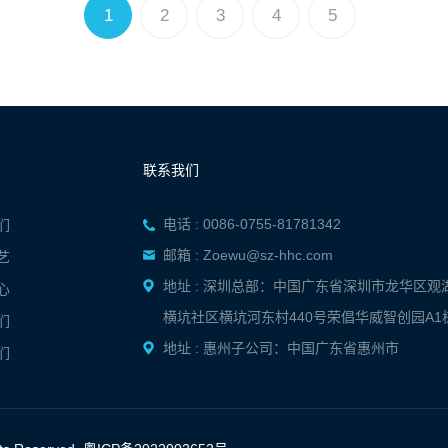
1
2
3
4
5
联系我们
电话 : 0086-0755-81781342
们
邮箱 : Zoewu@sz-hhc.com
艺
地址 : 深圳总部：中国广东省深圳市龙华区观
心
横坑社区横坑河东村440号荣倡华威智创园A1
们
地址 : 惠州子公司：中国广东省惠州市
们